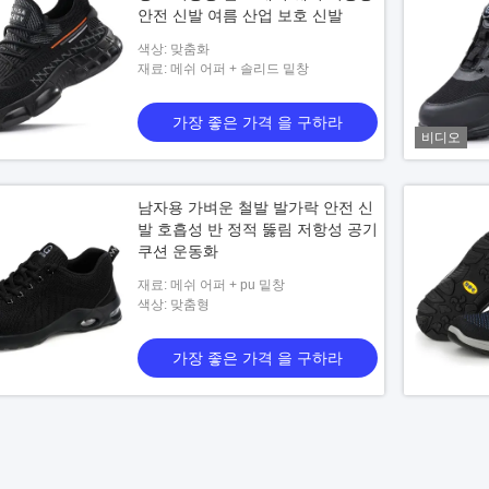
안전 신발 여름 산업 보호 신발
색상: 맞춤화
재료: 메쉬 어퍼 + 솔리드 밑창
가장 좋은 가격 을 구하라
비디오
남자용 가벼운 철발 발가락 안전 신
발 호흡성 반 정적 뚫림 저항성 공기
쿠션 운동화
재료: 메쉬 어퍼 + pu 밑창
색상: 맞춤형
가장 좋은 가격 을 구하라