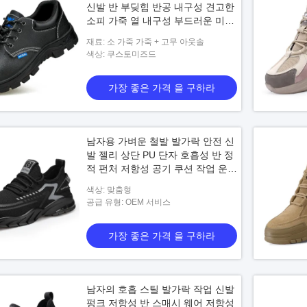
신발 반 부딪힘 반공 내구성 견고한
소피 가죽 열 내구성 부드러운 미끄
러지기 내구성 편안한 작업 신발
재료: 소 가죽 가죽 + 고무 아웃솔
색상: 쿠스토미즈드
 TA435 연 상상하는
공장 공급 에스테르 혼방 프랑스 변장 F1
사람들
게 35 밀리미터를 안내하
프랑스 군복 ( Shirt+pants+cap)
가공된
가장 좋은 가격 을 구하라
은 가격 을 구하라
가장 좋은 가격 을 구하라
남자용 가벼운 철발 발가락 안전 신
발 젤리 상단 PU 단자 호흡성 반 정
적 펀처 저항성 공기 쿠션 작업 운동
화
색상: 맞춤형
공급 유형: OEM 서비스
가장 좋은 가격 을 구하라
남자의 호흡 스틸 발가락 작업 신발
펑크 저항성 반 스매시 웨어 저항성