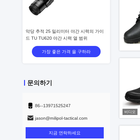
 방수
악당 추적 25 밀리미터 야간 시력의 가이
라이플 스코프 위의
드 TU TU620 야간 시력 열 범위
범위 열식 클립에
세요
구하라
가장 좋은 가격 을 구하라
가장 좋
문의하기
86--13971525247
비디오
jason@milipol-tactical.com
지금 연락하세요