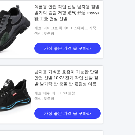
여름용 안전 작업 신발 남자용 철발
발가락 뚫림 저항 透气 舒适 каучук
鞋 工业 건설 신발
재료: 마이크로 화이버 + 스웨이드 가죽 +
스틸 와이어 패브릭 + Kevlar 미드솔 + 고
색상: 맞춤형
무 아웃솔
가장 좋은 가격 을 구하라
남자용 가벼운 호흡이 가능한 단열
안전 신발 10KV 전기 작업 신발 철
발 발가락 반 충돌 반 뚫림성 여름
전기사 신발
재료: 메쉬 어퍼 + pu 밑창
색상: 맞춤형
가장 좋은 가격 을 구하라