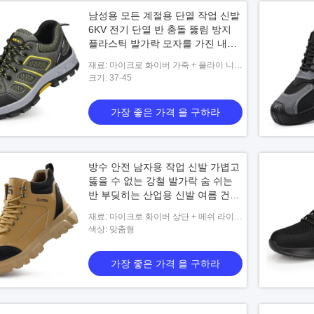
남성용 모든 계절용 단열 작업 신발
6KV 전기 단열 반 충돌 뚫림 방지
플라스틱 발가락 모자를 가진 내구
성 안전 신발
재료: 마이크로 화이버 가죽 + 플라이 니트
메쉬 어퍼 + 고무 아웃솔
크기: 37-45
가장 좋은 가격 을 구하라
방수 안전 남자용 작업 신발 가볍고
뚫을 수 없는 강철 발가락 숨 쉬는
반 부딪히는 산업용 신발 여름 건축
용
재료: 마이크로 화이버 상단 + 메쉬 라이닝
+ kevlar 미드솔 + 고무 아웃솔
색상: 맞춤형
가장 좋은 가격 을 구하라