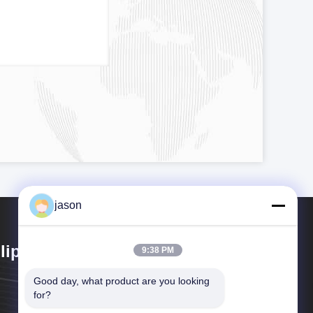
jason
lipol Asia Group Co., Limited
9:38 PM
Good day, what product are you looking 
for?