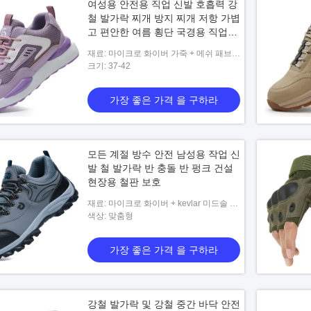
여성용 안전용 직업 신발 호흡력 강
철 발가락 찌개 방지 찌개 저항 가볍
고 편안한 여름 횡단 국경용 직업용
신발
재료: 마이크로 화이버 가죽 + 메쉬 패브릭
+ kevlar 미드솔 + PU 아웃솔
크기: 37-42
가장 좋은 가격 을 구하라
모든 계절 방수 안전 남성용 작업 신
발 철 발가락 반 충돌 반 펑크 건설
현장용 철판 보호
재료: 마이크로 화이버 + kevlar 미드솔 +
고무 아웃솔
색상: 맞춤형
가장 좋은 가격 을 구하라
강철 발가락 및 강철 중간 바닥 안전