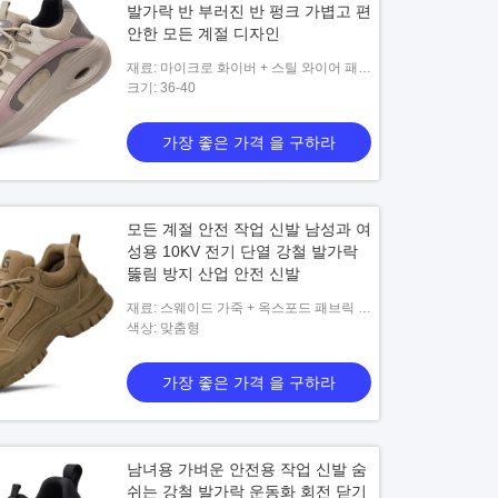
발가락 반 부러진 반 펑크 가볍고 편
안한 모든 계절 디자인
재료: 마이크로 화이버 + 스틸 와이어 패브
릭 + Kevlar 미드솔 + 고무 아웃솔
크기: 36-40
의 폴리 / 면 찢어지는 것을 막도록
ACS 우리 군대 멀티캠이 획일적 200
 ACU 더운 날씨 OCP 균일한 코팅
220gsm 구성 비난에 까딱없는 코
가장 좋은 가격 을 구하라
Gen3과 싸웁니다
가장 좋은 가격 을 구하라
가장 좋은 가격 을 구하라
모든 계절 안전 작업 신발 남성과 여
성용 10KV 전기 단열 강철 발가락
뚫림 방지 산업 안전 신발
재료: 스웨이드 가죽 + 옥스포드 패브릭 +
케블라 미드솔 + 고무 아웃솔
색상: 맞춤형
가장 좋은 가격 을 구하라
남녀용 가벼운 안전용 작업 신발 숨
쉬는 강철 발가락 운동화 회전 닫기