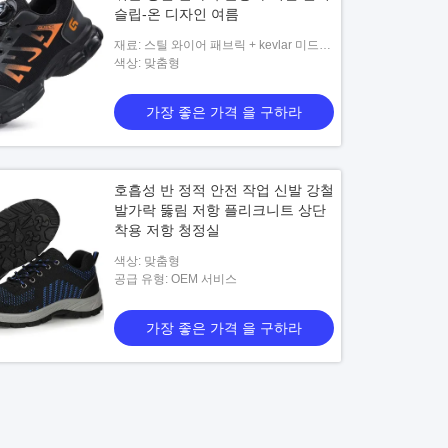
슬립-온 디자인 여름
재료: 스틸 와이어 패브릭 + kevlar 미드솔
+ 고무 아웃솔
색상: 맞춤형
가장 좋은 가격 을 구하라
호흡성 반 정적 안전 작업 신발 강철
발가락 뚫림 저항 플리크니트 상단
착용 저항 청정실
색상: 맞춤형
공급 유형: OEM 서비스
가장 좋은 가격 을 구하라