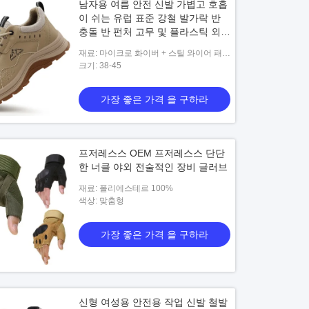
남자용 여름 안전 신발 가볍고 호흡
이 쉬는 유럽 표준 강철 발가락 반
충돌 반 펀처 고무 및 플라스틱 외말
편안한 작업 신발
재료: 마이크로 화이버 + 스틸 와이어 패브
릭 + Kevlar 미드솔 + 고무 아웃솔
크기: 38-45
가장 좋은 가격 을 구하라
프저레스스 OEM 프저레스스 단단
한 너클 야외 전술적인 장비 글러브
재료: 폴리에스테르 100%
색상: 맞춤형
가장 좋은 가격 을 구하라
신형 여성용 안전용 작업 신발 철발