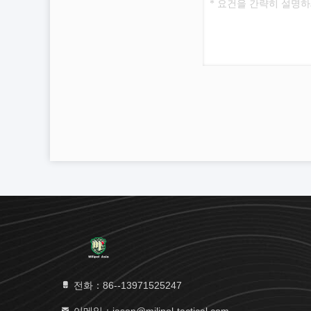
전화：86--13971525247