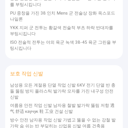
를 부팅시킵니다
PU 중창을 가진 38 인치 Mens 군 전술상 장화 옥스포드
나일론
YKK 지퍼 군 전투는 황갈색 전술적 부츠 하락 반대자를
부팅시킵니다
ISO 전술적 전투는 야외 육군 녹색 38-45 육군 그린을 부
팅시킵니다
보호 작업 신발
남성용 모든 계절용 단열 작업 신발 6KV 전기 단열 반 충
돌 뚫림 방지 플라스틱 발가락 모자를 가진 내구성 안전
신발
여름용 안전 작업 신발 남자용 철발 발가락 뚫림 저항 透
气 舒适 каучук 鞋 工业 건설 신발
방수 안전 남자용 작업 신발 가볍고 뚫을 수 없는 강철 발
가락 숨 쉬는 반 부딪히는 산업용 신발 여름 건축용