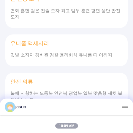
면화 혼합 검은 전술 모자 최고 임무 훈련 평면 상단 안전
모자
유니폼 액세서리
깃발 소지자 경비원 경찰 윤리회식 유니폼 띠 어깨띠
안전 의류
불에 저항하는 노동복 안전복 광업복 일복 맞춤형 재킷 불
투명 노동복
jason
용접 덮개
10:09 AM