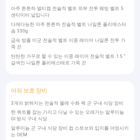
아주 튼튼하 멀티캠 전술적 벨트 외부 전투 웨빙 벨트 5
센티미터 넓입니다
다재다능한 아주 튼튼하 전술적 벨트 나일론 폴리에스터
솜 330g
급속 방출 미군 전술적 벨트 이중 레이어 나일론 전투 가
죽 끈
탄탄한 거꾸로 할 수 있는 이중 레이어 전술적 벨트 1.5 "
갈색인 나일론 폴리에스테르 가죽 끈
야외 보호 장비
3개의 밝혀지는 전술적 몰레 수화 팩 군 구내 식당 장비
집
한 쿼트를 잡는 가지고 다닐 수 있는 오래가는 알루미늄
2018년 12월에 설립된 회사입니다. 우리는 군사용, 전술용, 중공용
제품
GI 방식 구내 식당
야외 장비 수출에 전문입니다.전술용 섬유 및 보호용 장비의 국내 전
알루미늄 군 구내 식당 장비 컵 스토브와 입지를 야영시키
문 제조업체와의 독점적인 장기적 전략적 관계로 지원됩니다..
우리에 대하여
는 OEM
우리의 가장 큰 차이점은 우리의 공급망이
30년 이상의 전술 생산 경