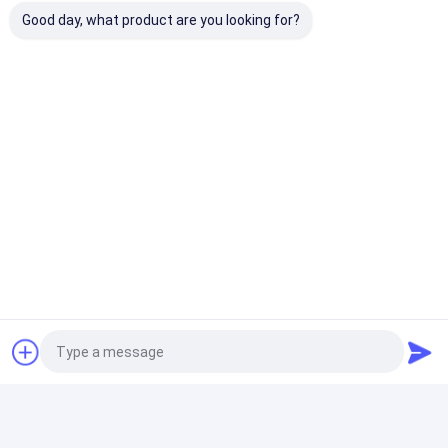
고온 방화 직물 세라믹 섬유 방화 직물 불 retardant 고온
Good day, what product are you looking for?
용접 보호 담요 도매
화재 안전 키트
응급 응급상품 배낭 화재 구조 의료 가방 홈 방문 키트
1000D 나일론
야외 전술적인 장비
리시스턴트 유리질섬유 야외 전술적인 장비 기능적 핸들
케이스 높은 온도
야외 의류