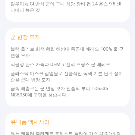
알루미늄 GI 방식 군이 구내 식당 장비 컵 24 온스 9.5 센
험
, 우리의 제품은 극한의 추위, 사막 및 거친 현장 작전을 위해 해외
공장 여행
티미터 높은 것
군사 부대와 산업 엔지니어링 팀에 의해 신뢰됩니다.일반 거래회사
들과는 달리, 우리는 독립적으로 기능성 섬유와 보호복을 개발합니
품질 관리
다.
드래곤텍스
고성능의 지속가능한 직물 및
드래곤 갑옷
완성된 전술
연락주세요
복용으로
군 변장 모자
우리는 우리의 제품 라인에 고유 한 표준화 된 이중 계층 품질 관리
뉴스
시스템을 구현합니다. 모든 항목은 중국 GB 국가 표준에 따라 의무
블랙 올리브 회색 왕립 해병대 특공대 베레모 100% 울 군
검사를 통과합니다.그리고 우리는 공식 SGS 제3자 인증을 공급할 수
변장 모자
경우
있습니다..
식물성 탄소 가죽과 OEM 고전적 프랑스 군 베레모
우리는 배달합니다
맞춤형, 신뢰성
전문 기관 구매자를 위한 솔루션,
인용문을 요구하세요
플라스틱 마스크 삽입물로 전술적인 녹색 기본 단위 장치
안정적인 제품 품질과 적시에 대량 & 시험 주문 배달에 의해 고정.모
순찰 군대 변장 모자
든 작품 은 숙련 된 엔지니어 와 숙련 된 장인 들 이 엄격 한 공예 기술
금속 배출구는 군 변장 모자 전술적 부니 TC6535
을 유지 하는 것 으로 만들어졌습니다산업에서 흔히 볼 수 있는 저비
NC5050에 구멍을 뚫습니다
용의 빠른 사이클 대량 생산을 거부합니다.끈기와 상호 이익이 되는
야외 전술적인 장비
장기적 파트너십.
야외 의류
우리는 진심으로 글로벌 전문 구매자를 초대하여 우리와 안정적이
고 이득이 되는 장기 협력 관계를 구축합니다.
유니폼 액세서리
하이킹 부우츠
듀폰 케블러 필라멘트 트위스트 플라이 가스 400D/3 검