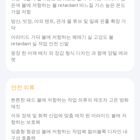
전술 조끼
은색 불에 저항하는 불 retardant 바느질 가스 높은 온도
가열 저항
보호 작업 신발
방산, 빗장, 야외 텐트, 관개 물 튜브 및 밀폐 핀홀 확장 가
닥
배낭을 올리기
아라미드 가닥 불에 저항하는 꿰매기 실 고강도 불
retardant 실 작업 안전 신발
싸움 가죽 끈
웅장 한 어깨 배지 와 장갑 형식 디자인 과 함께 양털 에파
야외 보호 장비
렛
군 변장 모자
유니폼 액세서리
안전 의류
튼튼한 패드 불에 저항하는 작업 의류의 제조자 고온 방화
안전 의류
재킷
용접 덮개
석유 정제 및 화학 산업에 맞춤 제작 된 아라미드 불에 저
항하는 보호복
화재 안전 키트
맞춤형 형광성 불에 저항하는 작업복 컬러블록 디자인 내
구성 호흡력