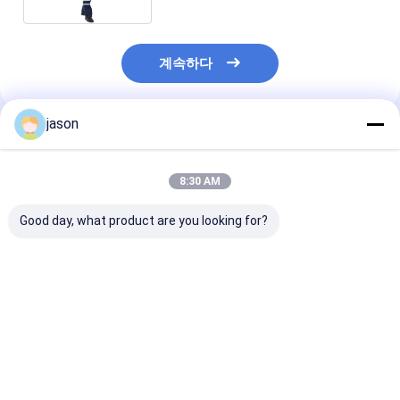
계속하다
jason
추천된 제품
8:30 AM
Good day, what product are you looking for?
튼튼한 패드 불에 저항
석유 정제 및 화학 산업
맞춤형 형광성 불
하는 작업 의류의 제조
에 맞춤 제작 된 아라미
항하는 작업복 
자 고온 방화 재킷
드 불에 저항하는 보호
디자인 내구성 
복
최고의 가격
최고의 가격
최고의 