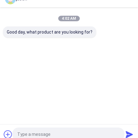
Desktop Site
홈
사이트맵
연락처
사이트맵
개인 정보 보호 정책
4:02 AM
품질
야외 전술적인 장비
중국 공장.Copyright © 2026 Milipol Asia
Good day, what product are you looking for?
Group Co., Limited. All Rights Reserved.
집
제품
우리에 대하여