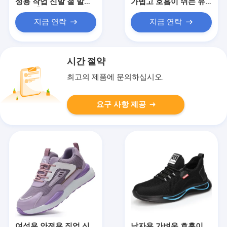
성용 작업 신발 철 발가
가볍고 호흡이 쉬는 유
락 반 충돌 반 펑크 건설
럽 표준 강철 발가락 반
현장용 철판 보호
충돌 반 펀처 고무 및 플
지금 연락
지금 연락
라스틱 외말 편안한 작
업 신발
시간 절약
최고의 제품에 문의하십시오.
요구 사항 제공
여성용 안전용 직업 신
남자용 가벼운 호흡이