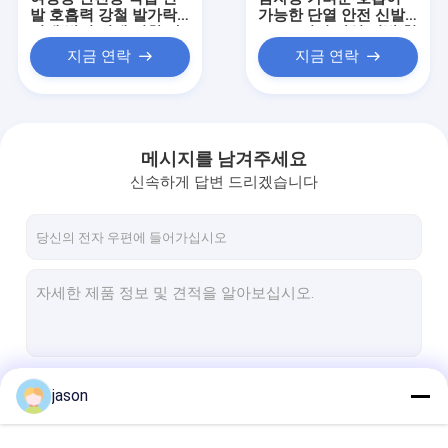
발 호흡력 강철 발가락
가능한 단열 안전 신발
찌개 방지 찌개 저항 가
10KV 전기 작업 신발 철
볍고 편안한 여름 횡단
발 발가락 반 충돌 반 뚫
지금 연락
지금 연락
국경용 직업용 신발
림성 여름 전기사 신발
메시지를 남겨주세요
신속하게 답변 드리겠습니다
집
제품
계속하다
jason
우리에 대하여