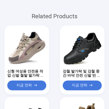
Related Products
신형 여성용 안전용 작
강철 발가락 및 강철 중
업 신발 철발 발가락 반
간 바닥 안전 신발 반 부
부러진 반 펑크 가볍고
딪힘 반공 내구성 견고
편안한 모든 계절 디자
한 소피 가죽 열 내구성
지금 연락
지금 연락
인
부드러운 미끄러지기 내
구성 편안한 작업 신발