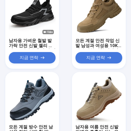
남자용 가벼운 철발 발
모든 계절 안전 작업 신
가락 안전 신발 젤리 상
발 남성과 여성용 10KV
단 PU 단자 호흡성 반 정
전기 단열 강철 발가락
적 펀처 저항성 공기 쿠
뚫림 방지 산업 안전 신
지금 연락
지금 연락
션 작업 운동화
발
모든 계절 방수 안전 남
남자용 여름 안전 신발