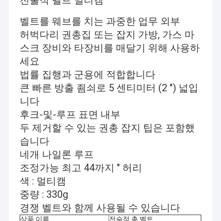
전술적 벨트 멀티캠
벨트를 웨브를 치는 과중한 업무 외부
허벅다리 권총집 또는 잡지 가방, 가스 마
스크 장비와 타장비를 매달기 위해 사용하
세요
법률 집행과 군용에 적합합니다
큰 빠른 방출 죔쇠로 5 센티미터 (2 ") 넓입
니다
후크-및-루프 표면 내부
두 제거할 수 있는 권총 잡지 팁은 포함했
습니다
네개 나일론 루프
조정가능 최고 44까지 " 허리
색 : 멀티캠
중량 : 330g
경쟁 벨트와 함께 사용될 수 있습니다
상품 이름
전술적 총 벨트