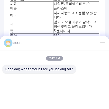
재료
나일론, 폴리에스테르, 면
버클
플라스틱
다재다능하고 조정할 수 있습
허리
니다
검고 카모플라주와 갈색이고
색
회색빛이고 올리브입니다
폭
5 센티미터
중량
330g
jason
Recommended Products
7:42 PM
Good day, what product are you looking for?
모든 계절 방수 안전 남
남자용 여름 안전 신발
남자의 여름 휴식
성용 작업 신발 철 발가
가볍고 호흡이 쉬는 유
열 작업 신발 10
락 반 충돌 반 펑크 건설
럽 표준 강철 발가락 반
발가락 안전 신발
현장용 철판 보호
충돌 반 펀처 고무 및 플
& 충격 저항 부