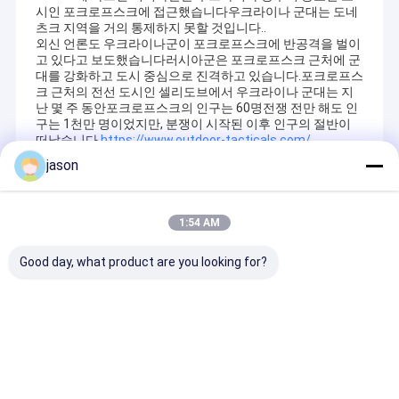
시인 포크로프스크에 접근했습니다우크라이나 군대는 도네
츠크 지역을 거의 통제하지 못할 것입니다..
외신 언론도 우크라이나군이 포크로프스크에 반공격을 벌이
고 있다고 보도했습니다러시아군은 포크로프스크 근처에 군
대를 강화하고 도시 중심으로 진격하고 있습니다.포크로프스
크 근처의 전선 도시인 셀리도브에서 우크라이나 군대는 지
난 몇 주 동안포크로프스크의 인구는 60명전쟁 전만 해도 인
구는 1천만 명이었지만, 분쟁이 시작된 이후 인구의 절반이
떠났습니다.
https://www.outdoor-tacticals.com/
jason
Recommended Products
1:54 AM
Good day, what product are you looking for?
남자의 호흡 스틸 발가
남자의 여름 가벼운 호
남성용 안전용 직
락 작업 신발 펑크 저항
흡 안전 신발 강철 발가
발 강철 발가락 
성 반 스매시 웨어 저항
락 구멍 & 충격 저항 편
반충성 방수성 