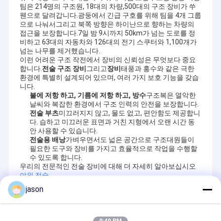
팀은 214명의 구조원, 18대의 차량,500대의 구조 장비가 쑤
웬으로 달려갑니다.광둥에서 긴급 구호를 위해 팀을 4개 그룹
으로 나눠서그리고 북쪽 방향은 하이난으로 향하는 차량의
접근을 보장합니다.7일 밤 9시까지 50km가 넘는 도로를 정
비하고 63대의 자동차와 126대의 전기 스쿠터와 1,100개가
넘는 나무를 제거했습니다.
이런 어려운 구조 작전에서 장비의 신뢰성은 무엇보다 중요
합니다.
전술 구조 장비
그리고
장비
태풍과 홍수와 같은 극한
환경에 특별히 설계되어 있으며, 여러 가지 보호 기능을 갖습
니다.
불에 저항 하고, 기름에 저항 하고, 방수
구조복은 열악한
날씨와 복잡한 환경에서 구조 인력의 안전을 보장합니다.
전술 부츠
미끄러지지 않고, 물도 없고, 편안함도 제공합니
다. 습하고 미끄러운 표면과 거친 지형에서 오랜 시간 동
안 사용할 수 있습니다.
전술용 배낭
가벼우면서도 넓은 공간으로 구조대원들이
필요한 도구와 장비를 가지고 효율적으로 작업을 수행할
수 있도록 합니다.
우리의 전문적인 전술 장비에 대해 더 자세히 알아보십시오
야외 전술
.
jason
Recommended Products