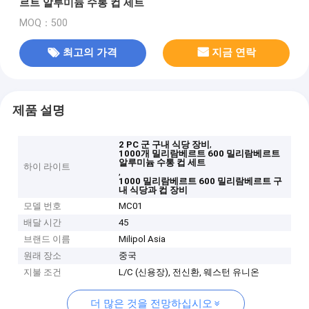
르트 알루미늄 수통 컵 세트
MOQ：500
최고의 가격
지금 연락
제품 설명
,
2 PC 군 구내 식당 장비
1000개 밀리람베르트 600 밀리람베르트
알루미늄 수통 컵 세트
하이 라이트
,
1000 밀리람베르트 600 밀리람베르트 구
내 식당과 컵 장비
모델 번호
MC01
배달 시간
45
브랜드 이름
Milipol Asia
원래 장소
중국
지불 조건
L/C (신용장), 전신환, 웨스턴 유니온
더 많은 것을 전망하십시오