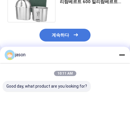
리람베르트 600 밀리람베르트
알루미늄 수통 컵 세트
계속하다
jason
추천된 제품
10:11 AM
Good day, what product are you looking for?
3개의 밝혀지는 전술적
한 쿼트를 잡는 가지고
알루미늄 군 구내
몰레 수화 팩 군 구내 식
다닐 수 있는 오래가는
장비 컵 스토브와
당 장비
알루미늄 GI 방식 구내
를 야영시키는 O