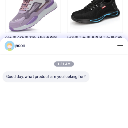
여성용 안전용 직업 신발 호흡력
남자용 가벼운 호흡이 가능한 단열
강철 발가락 찌개 방지 찌개 저항
안전 신발 10KV 전기 작업 신발 철
jason
가볍고 편안한 여름 횡단 국경용
발 발가락 반 충돌 반 뚫림성 여름
직업용 신발
전기사 신발
1:31 AM
Good day, what product are you looking for?
방수 안전 남자용 작업 신발 가볍
여름용 안전 작업 신발 남자용 철
고 뚫을 수 없는 강철 발가락 숨 쉬
발 발가락 뚫림 저항 透气 舒适
는 반 부딪히는 산업용 신발 여름
каучук 鞋 工业 건설 신발