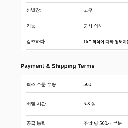
신발창:
고무
기능:
군사,의례
강조하다:
10 " 의식에 따라 행해
Payment & Shipping Terms
최소 주문 수량
500
배달 시간
5-8 일
공급 능력
주말 당 500개 부분