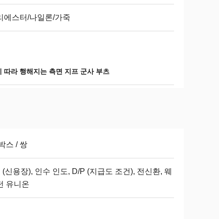
리에스터/나일론/가죽
식에 따라 행해지는 측면 지프 군사 부츠
박스 / 쌍
C (신용장), 인수 인도, D/P (지급도 조건), 전신환, 웨
턴 유니온