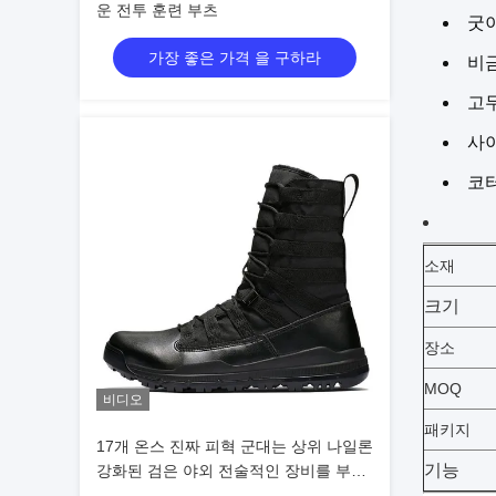
운 전투 훈련 부츠
굿이
가장 좋은 가격 을 구하라
비
고무
사이
코터
소재
크기
장소
MOQ
비디오
패키지
17개 온스 진짜 피혁 군대는 상위 나일론
기능
강화된 검은 야외 전술적인 장비를 부팅
시킵니다