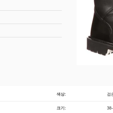
색상:
검은
크기:
38