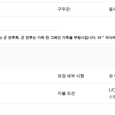
구두끈:
폴
,
,
지는 군 전투화
군 전투는 가득 찬 그레인 가죽을 부팅시킵니다
10 " 의
포장 세부 사항
원 
L/
지불 조건
스