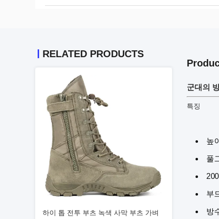
RELATED PRODUCTS
Produc
군대의 
특징
높이:
풀그
20
부
방
하이 톱 전투 부츠 녹색 사막 부츠 가벼