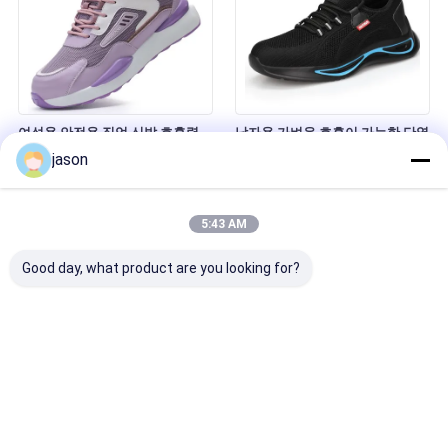
여성용 안전용 직업 신발 호흡력
남자용 가벼운 호흡이 가능한 단열
강철 발가락 찌개 방지 찌개 저항
안전 신발 10KV 전기 작업 신발 철
jason
가볍고 편안한 여름 횡단 국경용
발 발가락 반 충돌 반 뚫림성 여름
직업용 신발
전기사 신발
5:43 AM
Good day, what product are you looking for?
방수 안전 남자용 작업 신발 가볍
여름용 안전 작업 신발 남자용 철
고 뚫을 수 없는 강철 발가락 숨 쉬
발 발가락 뚫림 저항 透气 舒适
는 반 부딪히는 산업용 신발 여름
каучук 鞋 工业 건설 신발