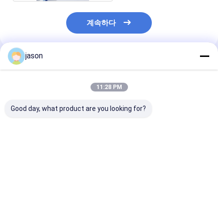
계속하다
jason
추천된 제품
11:28 PM
Good day, what product are you looking for?
듀폰 케블러 필라멘트
방산, 빗장, 야외 텐트,
아라미드 가닥 불
트위스트 플라이 가스
관개 물 튜브 및 밀폐 핀
항하는 꿰매기 실
400D/3 검은색 불에 저
홀 확장 가닥
도 불 retardan
항하는 불 retardant
업 안전 신발
바느질 가스 높은 온도
최고의 가격
최고의 가격
최고의 
가열 저항