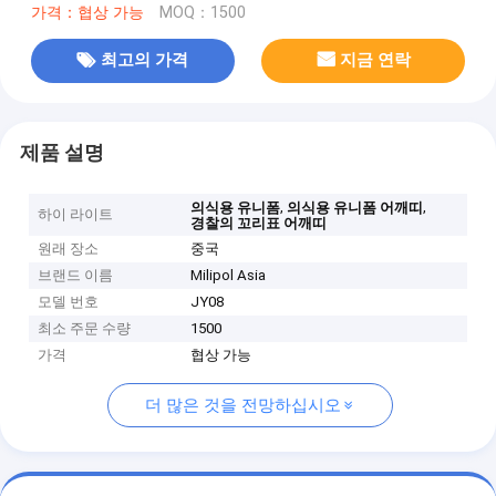
가격：협상 가능
MOQ：1500
최고의 가격
지금 연락
제품 설명
,
,
의식용 유니폼
의식용 유니폼 어깨띠
하이 라이트
경찰의 꼬리표 어깨띠
원래 장소
중국
브랜드 이름
Milipol Asia
모델 번호
JY08
최소 주문 수량
1500
가격
협상 가능
더 많은 것을 전망하십시오