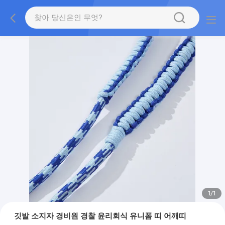
1
/
1
깃발 소지자 경비원 경찰 윤리회식 유니폼 띠 어깨띠