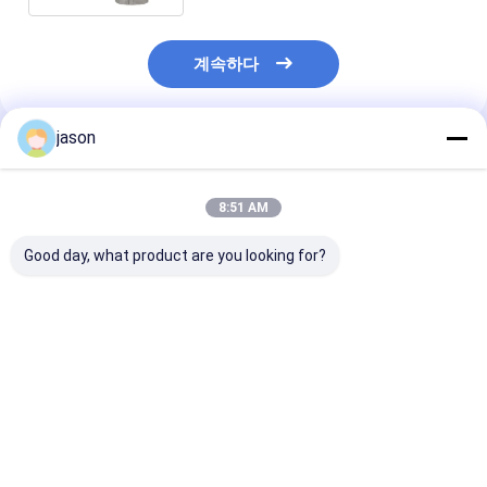
계속하다
jason
추천된 제품
8:51 AM
Good day, what product are you looking for?
튼튼한 패드 불에 저항
석유 정제 및 화학 산업
맞춤형 형광성 불
하는 작업 의류의 제조
에 맞춤 제작 된 아라미
항하는 작업복 
자 고온 방화 재킷
드 불에 저항하는 보호
디자인 내구성 
복
최고의 가격
최고의 가격
최고의 